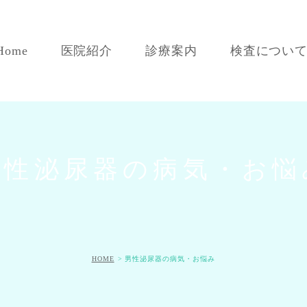
Home
医院紹介
診療案内
検査につい
男性泌尿器の病気・お悩み
女性泌尿器の病気・お悩み
こどもの泌尿器の病気・お悩み
男性泌尿器の病気・お悩
性感染症
ED・AGA治療について
皮膚科
HOME
男性泌尿器の病気・お悩み